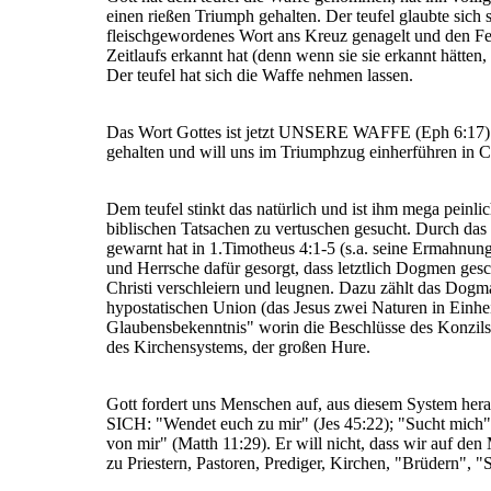
einen rießen Triumph gehalten. Der teufel glaubte sich 
fleischgewordenes Wort ans Kreuz genagelt und den Fein
Zeitlaufs erkannt hat (denn wenn sie sie erkannt hätten
Der teufel hat sich die Waffe nehmen lassen.
Das Wort Gottes ist jetzt UNSERE WAFFE (Eph 6:17). De
gehalten und will uns im Triumphzug einherführen in Ch
Dem teufel stinkt das natürlich und ist ihm mega peinli
biblischen Tatsachen zu vertuschen gesucht. Durch da
gewarnt hat in 1.Timotheus 4:1-5 (s.a. seine Ermahnung
und Herrsche dafür gesorgt, dass letztlich Dogmen ges
Christi verschleiern und leugnen. Dazu zählt das Dog
hypostatischen Union (das Jesus zwei Naturen in Einhe
Glaubensbekenntnis" worin die Beschlüsse des Konzils
des Kirchensystems, der großen Hure.
Gott fordert uns Menschen auf, aus diesem System herau
SICH: "Wendet euch zu mir" (Jes 45:22); "Sucht mich" 
von mir" (Matth 11:29). Er will nicht, dass wir auf de
zu Priestern, Pastoren, Prediger, Kirchen, "Brüdern", "