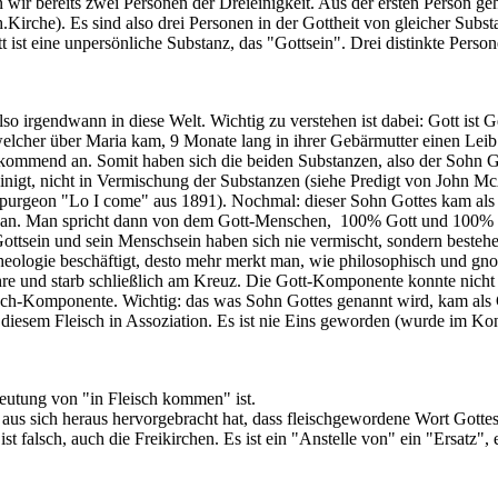
 wir bereits zwei Personen der Dreieinigkeit. Aus der ersten Person geh
.Kirche). Es sind also drei Personen in der Gottheit von gleicher Subst
t ist eine unpersönliche Substanz, das "Gottsein". Drei distinkte Person
so irgendwann in diese Welt. Wichtig zu verstehen ist dabei: Gott ist G
 welcher über Maria kam, 9 Monate lang in ihrer Gebärmutter einen Leib 
ommend an. Somit haben sich die beiden Substanzen, also der Sohn Go
inigt, nicht in Vermischung der Substanzen (siehe Predigt von John 
Spurgeon "Lo I come" aus 1891). Nochmal: dieser Sohn Gottes kam als
a an. Man spricht dann von dem Gott-Menschen, 100% Gott und 100% 
ottsein und sein Menschsein haben sich nie vermischt, sondern bestehen
heologie beschäftigt, desto mehr merkt man, wie philosophisch und gno
hre und starb schließlich am Kreuz. Die Gott-Komponente konnte nicht 
ensch-Komponente. Wichtig: das was Sohn Gottes genannt wird, kam als
it diesem Fleisch in Assoziation. Es ist nie Eins geworden (wurde im Ko
eutung von "in Fleisch kommen" ist.
 aus sich heraus hervorgebracht hat, dass fleischgewordene Wort Gotte
 falsch, auch die Freikirchen. Es ist ein "Anstelle von" ein "Ersatz", 