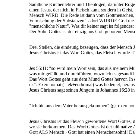
Sämtliche Kirchenlehrer und Theologen, darunter Roger
einen Jesus, der nicht in Fleisch kam, sondern in Geist
Mensch WIRD. Die Rede ist dann vom Gottmenschen, a
Vermischung der Substanzen" - dort WURDE Gott nie Me
"menschliche Natur". Was dir keiner sagt ist folgendes:
Der Sohn Gottes ist der einzig aus Gott geborene Mensc
Drei Stellen, die eindeutig bezeugen, dass der Mensch J
Jesus Christus ist das Wort Gottes, das Fleisch wurde
Jes 55:11: "so wird mein Wort sein, das aus meinem Mun
was mir gefällt, und durchführen, wozu ich es gesandt 
Das Wort Gottes geht aus dem Mund Gottes hervor. In d
ek". Exerchomai (= ek+erchomai) was bedeutet, hera
Jesus Christus sagt seinen Jüngern in Johannes 16:28 in
"Ich bin aus dem Vater herausgekommen" (gr. exercho
Jesus Christus ist das Fleisch-gewordene Wort Gottes, 
wo sie herkommen. Das Wort Gottes ist der ultimative Au
Gott ALS Mensch - Gott hat einen Menschensohn!! Das