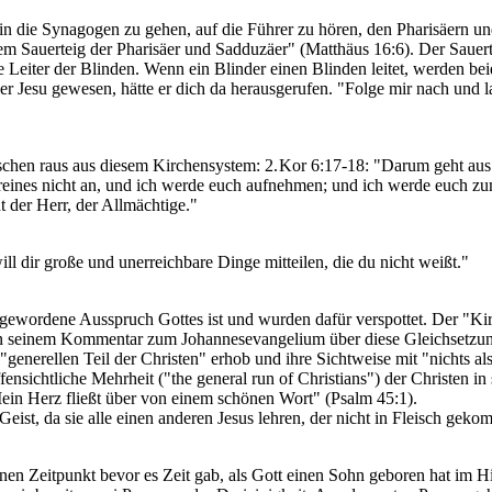
 in die Synagogen zu gehen, auf die Führer zu hören, den Pharisäern u
em Sauerteig der Pharisäer und Sadduzäer" (Matthäus 16:6). Der Sauerte
 Leiter der Blinden. Wenn ein Blinder einen Blinden leitet, werden bei
er Jesu gewesen, hätte er dich da herausgerufen. "Folge mir nach und l
enschen raus aus diesem Kirchensystem: 2. Kor 6:17-18: "Darum geht aus 
nreines nicht an, und ich werde euch aufnehmen; und ich werde euch zu
t der Herr, der Allmächtige."
ill dir große und unerreichbare Dinge mitteilen, die du nicht weißt."
hgewordene Ausspruch Gottes ist und wurden dafür verspottet. Der "Ki
 in seinem Kommentar zum Johannesevangelium über diese Gleichsetzun
"generellen Teil der Christen" erhob und ihre Sichtweise mit "nichts 
offensichtliche Mehrheit ("the general run of Christians") der Christen i
Mein Herz fließt über von einem schönen Wort" (Psalm 45:1).
Geist, da sie alle einen anderen Jesus lehren, der nicht in Fleisch geko
en Zeitpunkt bevor es Zeit gab, als Gott einen Sohn geboren hat im 