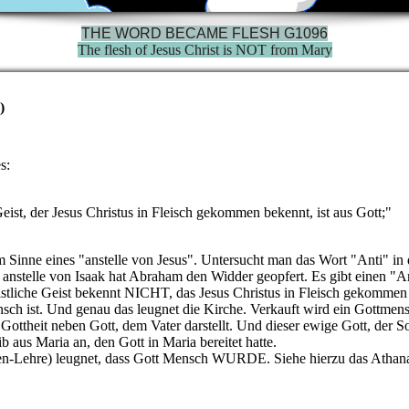
THE WORD BECAME FLESH G1096
The flesh of Jesus Christ is NOT from Mary
)
s:
Geist, der Jesus Christus in Fleisch gekommen bekennt, ist aus Gott;"
m Sinne eines "anstelle von Jesus". Untersucht man das Wort "Anti" in 
anstelle von Isaak hat Abraham den Widder geopfert. Es gibt einen "A
hristliche Geist bekennt NICHT, das Jesus Christus in Fleisch gekommen
nsch ist. Und genau das leugnet die Kirche. Verkauft wird ein Gottmen
r Gottheit neben Gott, dem Vater darstellt. Und dieser ewige Gott, der
s Maria an, den Gott in Maria bereitet hatte.
en-Lehre) leugnet, dass Gott Mensch WURDE. Siehe hierzu das Athan