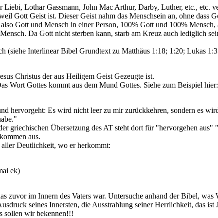
 Liebi, Lothar Gassmann, John Mac Arthur, Darby, Luther, etc., etc. 
, weil Gott Geist ist. Dieser Geist nahm das Menschsein an, ohne dass Go
lso Gott und Mensch in einer Person, 100% Gott und 100% Mensch, 
nsch. Da Gott nicht sterben kann, starb am Kreuz auch lediglich sei
h (siehe Interlinear Bibel Grundtext zu Matthäus 1:18; 1:20; Lukas 1:3
esus Christus der aus Heiligem Geist Gezeugte ist.
. Das Wort Gottes kommt aus dem Mund Gottes. Siehe zum Beispiel hier:
d hervorgeht: Es wird nicht leer zu mir zurückkehren, sondern es wird
habe."
er griechischen Übersetzung des AT steht dort für "hervorgehen aus"
uskommen aus.
 aller Deutlichkeit, wo er herkommt:
mai ek)
das zuvor im Innern des Vaters war. Untersuche anhand der Bibel, was
sdruck seines Innersten, die Ausstrahlung seiner Herrlichkeit, das ist 
 sollen wir bekennen!!!