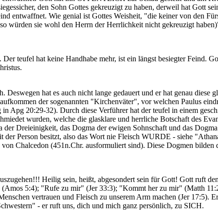
siegessicher, den Sohn Gottes gekreuzigt zu haben, derweil hat Gott sei
d entwaffnet. Wie genial ist Gottes Weisheit, "die keiner von den Für
, so würden sie wohl den Herrn der Herrlichkeit nicht gekreuzigt haben)
r teufel hat keine Handhabe mehr, ist ein längst besiegter Feind. Go
ristus.
ch. Deswegen hat es auch nicht lange gedauert und er hat genau diese g
s aufkommen der sogenannten "Kirchenväter", vor welchen Paulus eindr
 in Apg 20:29-32). Durch diese Verführer hat der teufel in einem gesch
chmiedet wurden, welche die glasklare und herrliche Botschaft des Eva
ma der Dreieinigkeit, das Dogma der ewigen Sohnschaft und das Dogma
it der Person besitzt, also das Wort nie Fleisch WURDE - siehe "Athan
 von Chalcedon (451n.Chr. ausformuliert sind). Diese Dogmen bilden 
szugehen!!! Heilig sein, heißt, abgesondert sein für Gott! Gott ruft d
(Amos 5:4); "Rufe zu mir" (Jer 33:3); "Kommt her zu mir" (Matth 11:2
n Menschen vertrauen und Fleisch zu unserem Arm machen (Jer 17:5). Er 
Schwestern" - er ruft uns, dich und mich ganz persönlich, zu SICH.