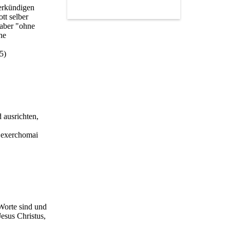
verkündigen
tt selber
aber "ohne
ne
5)
 ausrichten,
 "exerchomai
 Worte sind und
Jesus Christus,