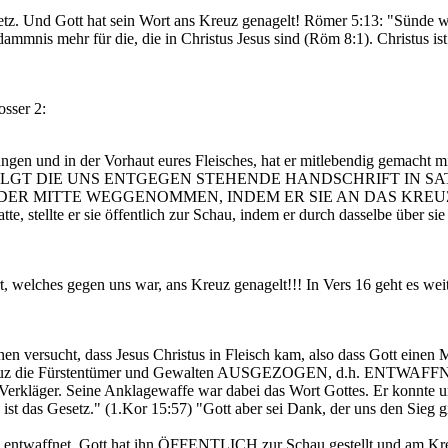
setz. Und Gott hat sein Wort ans Kreuz genagelt! Römer 5:13: "Sünde w
dammnis mehr für die, die in Christus Jesus sind (Röm 8:1). Christus is
sser 2:
ungen und in der Vorhaut eures Fleisches, hat er mitlebendig gemacht m
er AUSGETILGT DIE UNS ENTGEGEN STEHENDE HANDSCHRIFT IN 
S DER MITTE WEGGENOMMEN, INDEM ER SIE AN DAS KREU
e, stellte er sie öffentlich zur Schau, indem er durch dasselbe über sie
rt, welches gegen uns war, ans Kreuz genagelt!!! In Vers 16 geht es weit
gnen versucht, dass Jesus Christus in Fleisch kam, also dass Gott eine
m Kreuz die Fürstentümer und Gewalten AUSGEZOGEN, d.h. ENTWAFF
er Verkläger. Seine Anklagewaffe war dabei das Wort Gottes. Er konnte
ist das Gesetz." (1.Kor 15:57) "Gott aber sei Dank, der uns den Sieg g
ig entwaffnet. Gott hat ihn ÖFFENTLICH zur Schau gestellt und am Kr