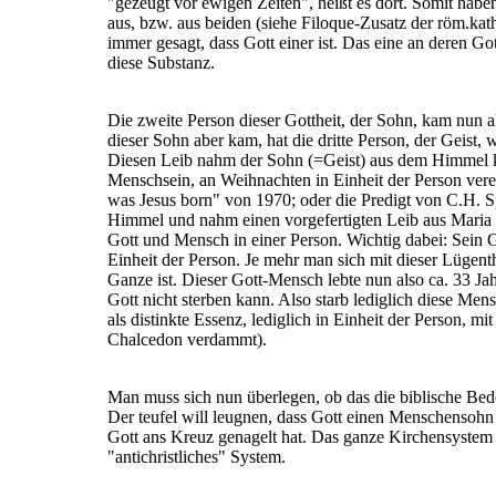
"gezeugt vor ewigen Zeiten", heißt es dort. Somit haben
aus, bzw. aus beiden (siehe Filoque-Zusatz der röm.kath
immer gesagt, dass Gott einer ist. Das eine an deren Got
diese Substanz.
Die zweite Person dieser Gottheit, der Sohn, kam nun al
dieser Sohn aber kam, hat die dritte Person, der Geist,
Diesen Leib nahm der Sohn (=Geist) aus dem Himmel k
Menschsein, an Weihnachten in Einheit der Person vere
was Jesus born" von 1970; oder die Predigt von C.H. 
Himmel und nahm einen vorgefertigten Leib aus Mari
Gott und Mensch in einer Person. Wichtig dabei: Sein G
Einheit der Person. Je mehr man sich mit dieser Lügent
Ganze ist. Dieser Gott-Mensch lebte nun also ca. 33 Ja
Gott nicht sterben kann. Also starb lediglich diese M
als distinkte Essenz, lediglich in Einheit der Person, m
Chalcedon verdammt).
Man muss sich nun überlegen, ob das die biblische Bed
Der teufel will leugnen, dass Gott einen Menschensohn
Gott ans Kreuz genagelt hat. Das ganze Kirchensystem ist
"antichristliches" System.