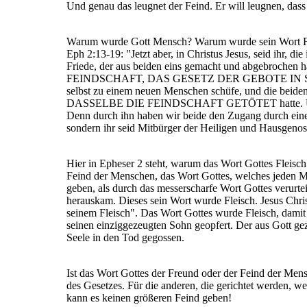
Und genau das leugnet der Feind. Er will leugnen, dass
Warum wurde Gott Mensch? Warum wurde sein Wort Fle
Eph 2:13-19: "Jetzt aber, in Christus Jesus, seid ihr, di
Friede, der aus beiden eins gemacht und abgebroch
FEINDSCHAFT, DAS GESETZ DER GEBOTE IN SATZU
selbst zu einem neuen Menschen schüfe, und die beid
DASSELBE DIE FEINDSCHAFT GETÖTET hatte. Und er 
Denn durch ihn haben wir beide den Zugang durch eine
sondern ihr seid Mitbürger der Heiligen und Hausgenos
Hier in Epheser 2 steht, warum das Wort Gottes Fleisch
Feind der Menschen, das Wort Gottes, welches jeden M
geben, als durch das messerscharfe Wort Gottes verurte
herauskam. Dieses sein Wort wurde Fleisch. Jesus Chris
seinem Fleisch". Das Wort Gottes wurde Fleisch, damit 
seinen einziggezeugten Sohn geopfert. Der aus Gott geze
Seele in den Tod gegossen.
Ist das Wort Gottes der Freund oder der Feind der Mensc
des Gesetzes. Für die anderen, die gerichtet werden, w
kann es keinen größeren Feind geben!