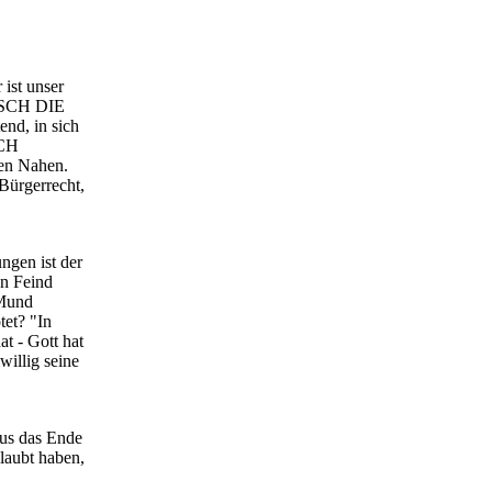
 ist unser
EISCH DIE
d, in sich
RCH
en Nahen.
Bürgerrecht,
ngen ist der
en Feind
 Mund
tet? "In
t - Gott hat
willig seine
tus das Ende
laubt haben,