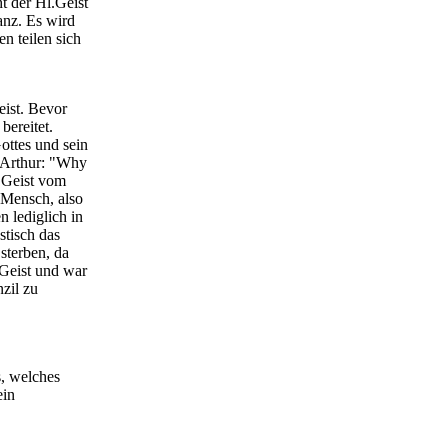
t der Hl.Geist
anz. Es wird
en teilen sich
eist. Bevor
bereitet.
ttes und sein
McArthur: "Why
 Geist vom
Mensch, also
 lediglich in
stisch das
sterben, da
 Geist und war
nzil zu
s, welches
ein