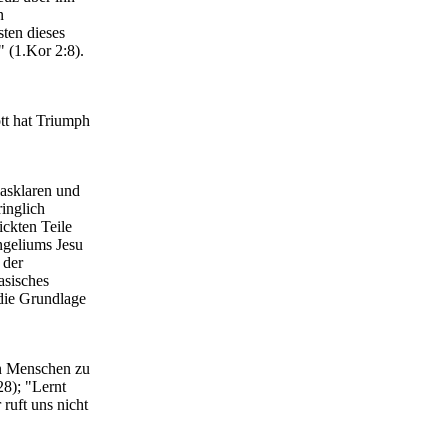
n
sten dieses
" (1.Kor 2:8).
tt hat Triumph
lasklaren und
inglich
ickten Teile
ngeliums Jesu
 der
asisches
die Grundlage
en Menschen zu
8); "Lernt
ruft uns nicht