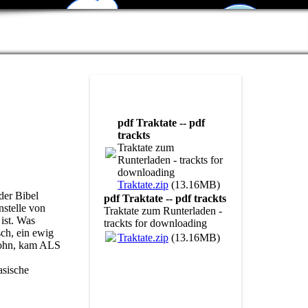
pdf Traktate -- pdf
trackts
Traktate zum
Runterladen - trackts for
downloading
Traktate.zip
(13.16MB)
der Bibel
pdf Traktate -- pdf trackts
nstelle von
Traktate zum Runterladen -
 ist. Was
trackts for downloading
sch, ein ewig
Traktate.zip
(13.16MB)
 Sohn, kam ALS
asische